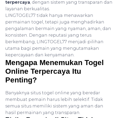
terpercaya
, dengan sistem yang transparan dan
layanan berkualitas.
LINGTOGEL77 tidak hanya menawarkan
permainan togel, tetapi juga menghadirkan
pengalaman bermain yang nyaman, aman, dan
konsisten. Dengan reputasi yang terus
berkembang, LINGTOGEL77 menjadi pilihan
utama bagi pemain yang mengutamakan
kepercayaan dan kenyamanan.
Mengapa Menemukan Togel
Online Terpercaya Itu
Penting?
Banyaknya situs togel online yang beredar
membuat pemain harus lebih selektif. Tidak
semua situs memiliki sistem yang aman dan
hasil permainan yang transparan.