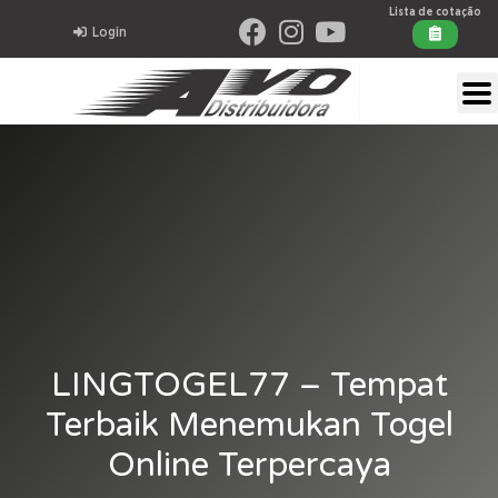
Lista de cotação
Login
LINGTOGEL77 – Tempat
Terbaik Menemukan Togel
Online Terpercaya