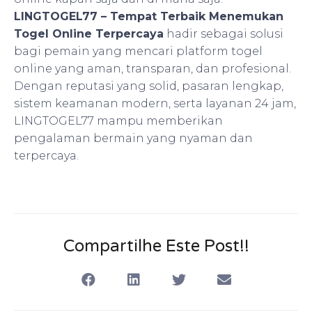
LINGTOGEL77 – Tempat Terbaik Menemukan
Togel Online Terpercaya
hadir sebagai solusi
bagi pemain yang mencari platform togel
online yang aman, transparan, dan profesional.
Dengan reputasi yang solid, pasaran lengkap,
sistem keamanan modern, serta layanan 24 jam,
LINGTOGEL77 mampu memberikan
pengalaman bermain yang nyaman dan
terpercaya.
Compartilhe Este Post!!