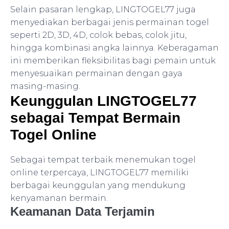
Selain pasaran lengkap, LINGTOGEL77 juga
menyediakan berbagai jenis permainan togel
seperti 2D, 3D, 4D, colok bebas, colok jitu,
hingga kombinasi angka lainnya. Keberagaman
ini memberikan fleksibilitas bagi pemain untuk
menyesuaikan permainan dengan gaya
masing-masing.
Keunggulan LINGTOGEL77
sebagai Tempat Bermain
Togel Online
Sebagai tempat terbaik menemukan togel
online terpercaya, LINGTOGEL77 memiliki
berbagai keunggulan yang mendukung
kenyamanan bermain.
Keamanan Data Terjamin