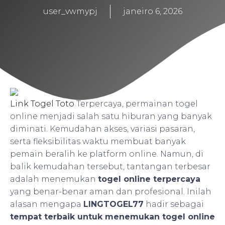
user_vwmypj
janeiro 6, 2026
Link Togel Toto
Terpercaya, permainan togel
online menjadi salah satu hiburan yang banyak
diminati. Kemudahan akses, variasi pasaran,
serta fleksibilitas waktu membuat banyak
pemain beralih ke platform online. Namun, di
balik kemudahan tersebut, tantangan terbesar
adalah menemukan
togel online terpercaya
yang benar-benar aman dan profesional. Inilah
alasan mengapa
LINGTOGEL77
hadir sebagai
tempat terbaik untuk menemukan togel online