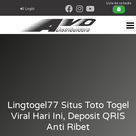
Lista de cotação
Login
Lingtogel77 Situs Toto Togel
Viral Hari Ini, Deposit QRIS
Anti Ribet