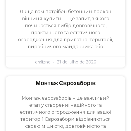
Якщо вам потрібен бетонний паркан
вінниця купити — це запит, з якого
починається вибір довговічного,
практичного та естетичного
огородження для приватної території,
виробничого майданчика або
eralizne
21 de julho de 2026
Монтаж Єврозаборів
Монтаж єврозаборів – це важливий
етап у створенні надійного та
естетичного огородження для вашої
території. Єврозабори відрізняються
своєю міцністю, довговічністю та