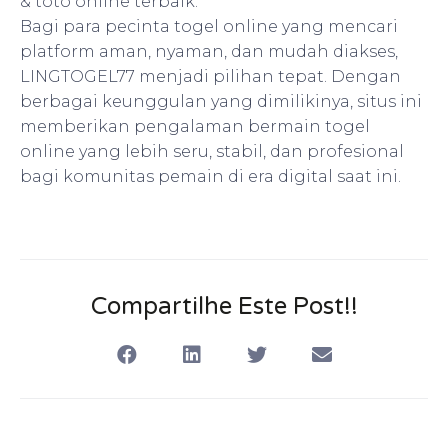
& toto online terbaik.
Bagi para pecinta togel online yang mencari
platform aman, nyaman, dan mudah diakses,
LINGTOGEL77 menjadi pilihan tepat. Dengan
berbagai keunggulan yang dimilikinya, situs ini
memberikan pengalaman bermain togel
online yang lebih seru, stabil, dan profesional
bagi komunitas pemain di era digital saat ini.
Compartilhe Este Post!!