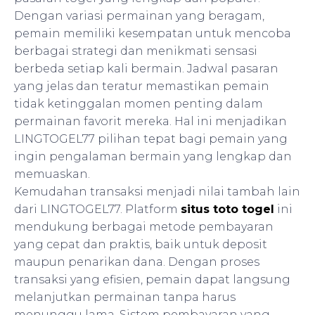
Dengan variasi permainan yang beragam,
pemain memiliki kesempatan untuk mencoba
berbagai strategi dan menikmati sensasi
berbeda setiap kali bermain. Jadwal pasaran
yang jelas dan teratur memastikan pemain
tidak ketinggalan momen penting dalam
permainan favorit mereka. Hal ini menjadikan
LINGTOGEL77 pilihan tepat bagi pemain yang
ingin pengalaman bermain yang lengkap dan
memuaskan.
Kemudahan transaksi menjadi nilai tambah lain
dari LINGTOGEL77. Platform
situs toto togel
ini
mendukung berbagai metode pembayaran
yang cepat dan praktis, baik untuk deposit
maupun penarikan dana. Dengan proses
transaksi yang efisien, pemain dapat langsung
melanjutkan permainan tanpa harus
menunggu lama. Sistem pembayaran yang