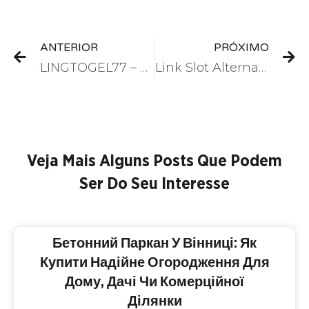
ANTERIOR
PRÓXIMO
LINGTOGEL77 – Situs Login Toto 4D Terpercaya & Bandar Togel Online Terbaik
Link Slot Alternatif Lingtogel77 – Situs Slot Online Mudah Akses Tanpa Hambatan
Veja Mais Alguns Posts Que Podem
Ser Do Seu Interesse
Бетонний Паркан У Вінниці: Як
Купити Надійне Огородження Для
Дому, Дачі Чи Комерційної
Ділянки