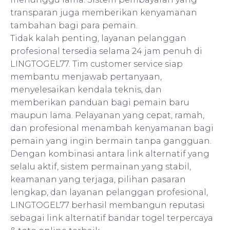
transparan juga memberikan kenyamanan
tambahan bagi para pemain.
Tidak kalah penting, layanan pelanggan
profesional tersedia selama 24 jam penuh di
LINGTOGEL77. Tim customer service siap
membantu menjawab pertanyaan,
menyelesaikan kendala teknis, dan
memberikan panduan bagi pemain baru
maupun lama. Pelayanan yang cepat, ramah,
dan profesional menambah kenyamanan bagi
pemain yang ingin bermain tanpa gangguan.
Dengan kombinasi antara link alternatif yang
selalu aktif, sistem permainan yang stabil,
keamanan yang terjaga, pilihan pasaran
lengkap, dan layanan pelanggan profesional,
LINGTOGEL77 berhasil membangun reputasi
sebagai link alternatif bandar togel terpercaya