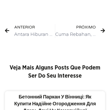
ANTERIOR
PRÓXIMO
Antara Hiburan dan Kerugian: Sisi Lain Dunia Game Online
Cuma Rebahan, Game Ini Bisa Ngasih Cuan
Veja Mais Alguns Posts Que Podem
Ser Do Seu Interesse
Бетонний Паркан У Вінниці: Як
Купити Надійне Огородження Для