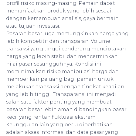
profil risiko masing-masing. Pemain dapat
memanfaatkan produk yang lebih sesuai
dengan kemampuan analisis, gaya bermain,
atau tujuan investasi.
Pasaran besar juga memungkinkan harga yang
lebih kompetitif dan transparan. Volume
transaksi yang tinggi cenderung menciptakan
harga yang lebih stabil dan mencerminkan
nilai pasar sesungguhnya. Kondisi ini
meminimalkan risiko manipulasi harga dan
memberikan peluang bagi pemain untuk
melakukan transaksi dengan tingkat keadilan
yang lebih tinggi. Transparansi ini menjadi
salah satu faktor penting yang membuat
pasaran besar lebih aman dibandingkan pasar
kecil yang rentan fluktuasi ekstrem.
Keunggulan lain yang perlu diperhatikan
adalah akses informasi dan data pasar yang