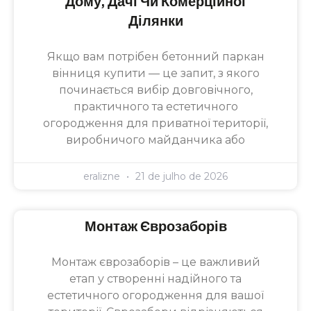
Дому, Дачі Чи Комерційної
Ділянки
Якщо вам потрібен бетонний паркан
вінниця купити — це запит, з якого
починається вибір довговічного,
практичного та естетичного
огородження для приватної території,
виробничого майданчика або
eralizne
21 de julho de 2026
Монтаж Єврозаборів
Монтаж єврозаборів – це важливий
етап у створенні надійного та
естетичного огородження для вашої