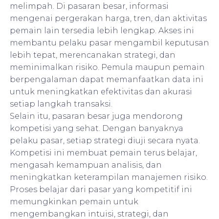
melimpah. Di pasaran besar, informasi
mengenai pergerakan harga, tren, dan aktivitas
pemain lain tersedia lebih lengkap. Akses ini
membantu pelaku pasar mengambil keputusan
lebih tepat, merencanakan strategi, dan
meminimalkan risiko. Pemula maupun pemain
berpengalaman dapat memanfaatkan data ini
untuk meningkatkan efektivitas dan akurasi
setiap langkah transaksi.
Selain itu, pasaran besar juga mendorong
kompetisi yang sehat. Dengan banyaknya
pelaku pasar, setiap strategi diuji secara nyata.
Kompetisi ini membuat pemain terus belajar,
mengasah kemampuan analisis, dan
meningkatkan keterampilan manajemen risiko.
Proses belajar dari pasar yang kompetitif ini
memungkinkan pemain untuk
mengembangkan intuisi, strategi, dan