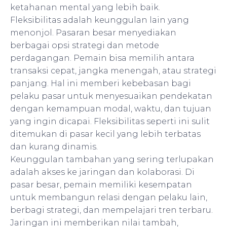
ketahanan mental yang lebih baik.
Fleksibilitas adalah keunggulan lain yang
menonjol. Pasaran besar menyediakan
berbagai opsi strategi dan metode
perdagangan. Pemain bisa memilih antara
transaksi cepat, jangka menengah, atau strategi
panjang. Hal ini memberi kebebasan bagi
pelaku pasar untuk menyesuaikan pendekatan
dengan kemampuan modal, waktu, dan tujuan
yang ingin dicapai. Fleksibilitas seperti ini sulit
ditemukan di pasar kecil yang lebih terbatas
dan kurang dinamis.
Keunggulan tambahan yang sering terlupakan
adalah akses ke jaringan dan kolaborasi. Di
pasar besar, pemain memiliki kesempatan
untuk membangun relasi dengan pelaku lain,
berbagi strategi, dan mempelajari tren terbaru.
Jaringan ini memberikan nilai tambah,