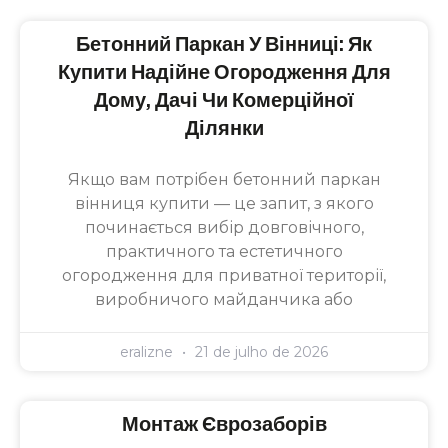
Бетонний Паркан У Вінниці: Як
Купити Надійне Огородження Для
Дому, Дачі Чи Комерційної
Ділянки
Якщо вам потрібен бетонний паркан
вінниця купити — це запит, з якого
починається вибір довговічного,
практичного та естетичного
огородження для приватної території,
виробничого майданчика або
eralizne
21 de julho de 2026
Монтаж Єврозаборів