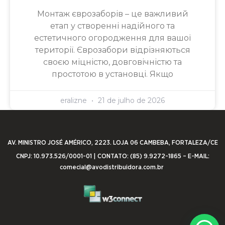
Монтаж єврозаборів – це важливий
етап у створенні надійного та
естетичного огородження для вашої
території. Єврозабори відрізняються
своєю міцністю, довговічністю та
простотою в установці. Якщо
eralizne
21 de julho de 2026
AV. MINISTRO JOSÉ AMÉRICO, 2223. LOJA 06 CAMBEBA, FORTALEZA/CE
CNPJ: 10.973.526/0001-01 | CONTATO: (85) 9.9272-1865 – E-MAIL:
comecial@avodistribuidora.com.br