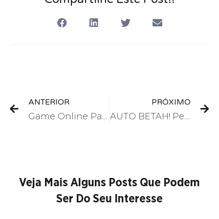
ANTERIOR
PRÓXIMO
Game Online Paling Ramai Hari Ini, Banyak Player Lagi Bahas!
AUTO BETAH! Permainan Ini Lagi Booming!
Veja Mais Alguns Posts Que Podem
Ser Do Seu Interesse