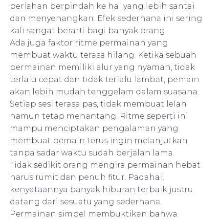
perlahan berpindah ke hal yang lebih santai
dan menyenangkan. Efek sederhana ini sering
kali sangat berarti bagi banyak orang.
Ada juga faktor ritme permainan yang
membuat waktu terasa hilang. Ketika sebuah
permainan memiliki alur yang nyaman, tidak
terlalu cepat dan tidak terlalu lambat, pemain
akan lebih mudah tenggelam dalam suasana.
Setiap sesi terasa pas, tidak membuat lelah
namun tetap menantang. Ritme seperti ini
mampu menciptakan pengalaman yang
membuat pemain terus ingin melanjutkan
tanpa sadar waktu sudah berjalan lama.
Tidak sedikit orang mengira permainan hebat
harus rumit dan penuh fitur. Padahal,
kenyataannya banyak hiburan terbaik justru
datang dari sesuatu yang sederhana.
Permainan simpel membuktikan bahwa