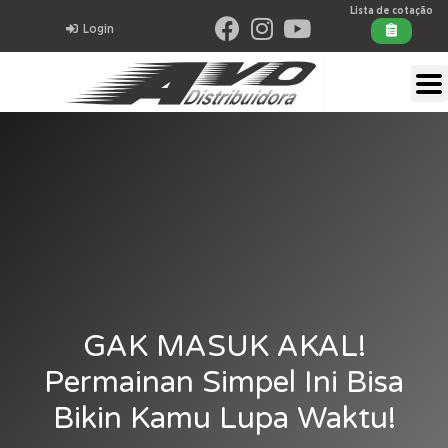
Lista de cotação
Login
GAK MASUK AKAL!
Permainan Simpel Ini Bisa
Bikin Kamu Lupa Waktu!