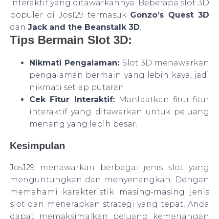
interaktif yang ditawarkannya. Beberapa slot 3D
populer di Jos129 termasuk
Gonzo’s Quest 3D
dan
Jack and the Beanstalk 3D
.
Tips Bermain Slot 3D:
Nikmati Pengalaman:
Slot 3D menawarkan
pengalaman bermain yang lebih kaya, jadi
nikmati setiap putaran.
Cek Fitur Interaktif:
Manfaatkan fitur-fitur
interaktif yang ditawarkan untuk peluang
menang yang lebih besar.
Kesimpulan
Jos129 menawarkan berbagai jenis slot yang
menguntungkan dan menyenangkan. Dengan
memahami karakteristik masing-masing jenis
slot dan menerapkan strategi yang tepat, Anda
dapat memaksimalkan peluang kemenangan