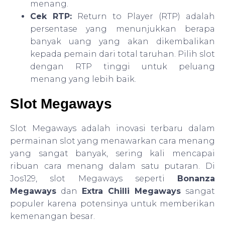
menang.
Cek RTP:
Return to Player (RTP) adalah
persentase yang menunjukkan berapa
banyak uang yang akan dikembalikan
kepada pemain dari total taruhan. Pilih slot
dengan RTP tinggi untuk peluang
menang yang lebih baik.
Slot Megaways
Slot Megaways adalah inovasi terbaru dalam
permainan slot yang menawarkan cara menang
yang sangat banyak, sering kali mencapai
ribuan cara menang dalam satu putaran. Di
Jos129, slot Megaways seperti
Bonanza
Megaways
dan
Extra Chilli Megaways
sangat
populer karena potensinya untuk memberikan
kemenangan besar.