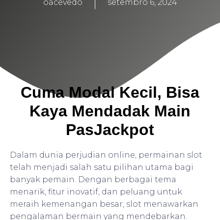
oacevedo
setembro 6, 2024
Cuma Modal Kecil, Bisa
Kaya Mendadak Main
PasJackpot
Dalam dunia perjudian online, permainan slot
telah menjadi salah satu pilihan utama bagi
banyak pemain. Dengan berbagai tema
menarik, fitur inovatif, dan peluang untuk
meraih kemenangan besar, slot menawarkan
pengalaman bermain yang mendebarkan.