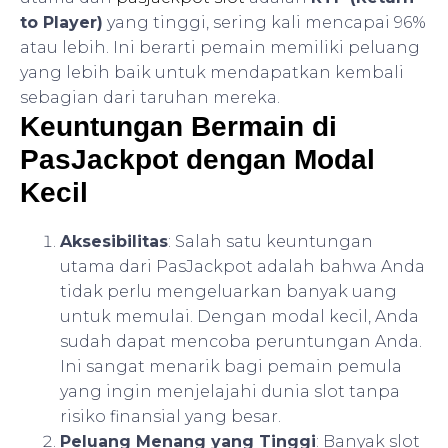
to Player)
yang tinggi, sering kali mencapai 96%
atau lebih. Ini berarti pemain memiliki peluang
yang lebih baik untuk mendapatkan kembali
sebagian dari taruhan mereka.
Keuntungan Bermain di
PasJackpot dengan Modal
Kecil
Aksesibilitas
: Salah satu keuntungan
utama dari PasJackpot adalah bahwa Anda
tidak perlu mengeluarkan banyak uang
untuk memulai. Dengan modal kecil, Anda
sudah dapat mencoba peruntungan Anda.
Ini sangat menarik bagi pemain pemula
yang ingin menjelajahi dunia slot tanpa
risiko finansial yang besar.
Peluang Menang yang Tinggi
: Banyak slot