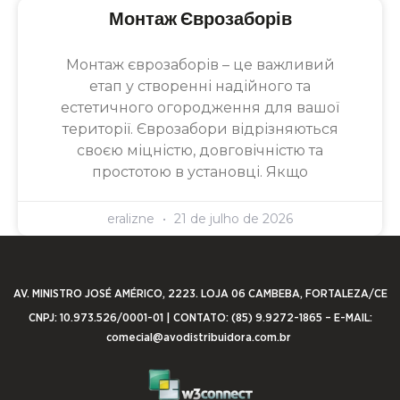
Монтаж Єврозаборів
Монтаж єврозаборів – це важливий
етап у створенні надійного та
естетичного огородження для вашої
території. Єврозабори відрізняються
своєю міцністю, довговічністю та
простотою в установці. Якщо
eralizne
21 de julho de 2026
AV. MINISTRO JOSÉ AMÉRICO, 2223. LOJA 06 CAMBEBA, FORTALEZA/CE
CNPJ: 10.973.526/0001-01 | CONTATO: (85) 9.9272-1865 – E-MAIL:
comecial@avodistribuidora.com.br