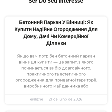
Ser Do Seu Interesse
Бетонний Паркан У Вінниці: Як
Купити Надійне Огородження Для
Дому, Дачі Чи Комерційної
Ділянки
Якщо вам потрібен бетонний паркан
вінниця купити — це запит, з якого
починається вибір довговічного,
практичного та естетичного
огородження для приватної території,
виробничого майданчика або
eralizne
21 de julho de 2026