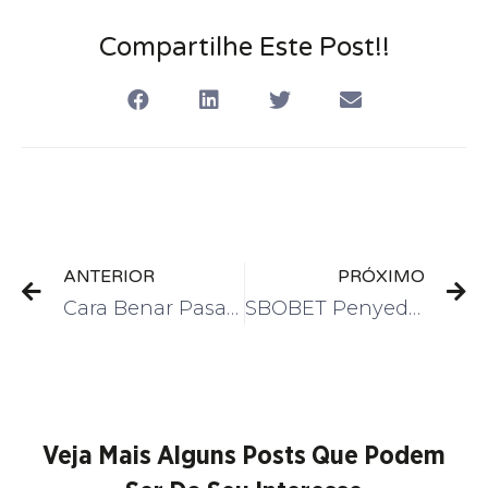
Compartilhe Este Post!!
ANTERIOR
PRÓXIMO
Cara Benar Pasang Taruhan Di SBOBET 2026
SBOBET Penyedia Siaran Langsung Piala Dunia 2026
Veja Mais Alguns Posts Que Podem