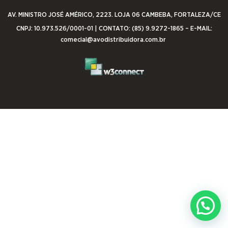
AV. MINISTRO JOSÉ AMÉRICO, 2223. LOJA 06 CAMBEBA, FORTALEZA/CE
CNPJ: 10.973.526/0001-01 | CONTATO: (85) 9.9272-1865 – E-MAIL:
comecial@avodistribuidora.com.br