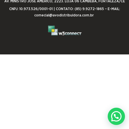
AV. MINISTRO JOSÉ AMÉRICO, 2223. LOJA 06 CAMBEBA, FORTALEZA/CE
CNPJ: 10.973.526/0001-01 | CONTATO: (85) 9.9272-1865 – E-MAIL:
comecial@avodistribuidora.com.br