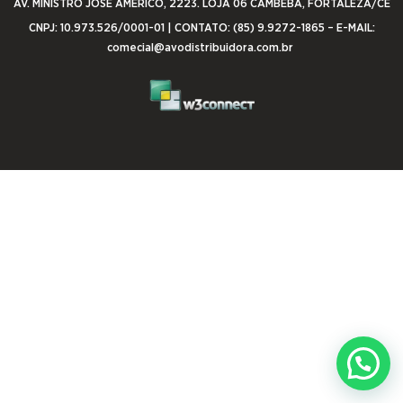
AV. MINISTRO JOSÉ AMÉRICO, 2223. LOJA 06 CAMBEBA, FORTALEZA/CE
CNPJ: 10.973.526/0001-01 | CONTATO: (85) 9.9272-1865 – E-MAIL:
comecial@avodistribuidora.com.br